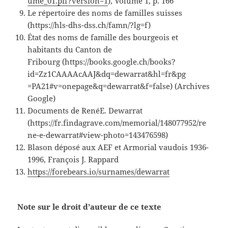
ume_01.pif?version=1
), Volume 1, p. 166
Le répertoire des noms de familles suisses
(https://hls-dhs-dss.ch/famn/?lg=f)
État des noms de famille des bourgeois et
habitants du Canton de
Fribourg (https://books.google.ch/books?
id=Zz1CAAAAcAAJ&dq=dewarrat&hl=fr&pg
=PA21#v=onepage&q=dewarrat&f=false) (Archives
Google)
Documents de RenéE. Dewarrat
(https://fr.findagrave.com/memorial/148077952/re
ne-e-dewarrat#view-photo=143476598)
Blason déposé aux AEF et Armorial vaudois 1936-
1996, François J. Rappard
https://forebears.io/surnames/dewarrat
Note sur le droit d’auteur de ce texte