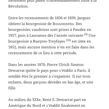
nettement plus païen vraisemblablement suite à la
Révolution.
Entre les recensements de 1836 et 1839, Jacques
obtient la bourgeoisie de Bossonnens. Des
bourgeoisies vaudoises sont prises à Paudex en
[9]
1957, puis à Lausanne dès l’année suivante
Une
[10]
bourgeoisie à Rueyres-Treyfayes
est citée en
1852, mais aucune mention n’en est faite dans les
recensements de ce lieu à cette période.
Dans les années 1870, Pierre Ulrich Siméon
Dewarrat quitte le pays pour s’établir à Paris, il
semble être le premier à s’expatrier. Il eut trois
enfants, deux garçons décédés en bas âge, et une
fille.
Au milieu du XIXe, René E. Dewarrat part en
Amérique du Nord et s’établît finalement en