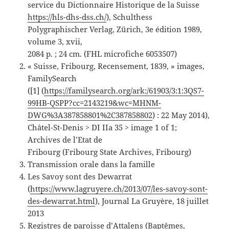
service du Dictionnaire Historique de la Suisse
https://hls-dhs-dss.ch/
), Schulthess
Polygraphischer Verlag, Zürich, 3e édition 1989,
volume 3, xvii,
2084 p. ; 24 cm. (FHL microfiche 6053507)
« Suisse, Fribourg, Recensement, 1839, » images,
FamilySearch
([1] (
https://familysearch.org/ark:/61903/3:1:3QS7-
99HB-QSPP?cc=2143219&wc=MHNM-
DWG%3A387858801%2C387858802
) : 22 May 2014),
Châtel-St-Denis > DI IIa 35 > image 1 of 1;
Archives de l’Etat de
Fribourg (Fribourg State Archives, Fribourg)
Transmission orale dans la famille
Les Savoy sont des Dewarrat
(
https://www.lagruyere.ch/2013/07/les-savoy-sont-
des-dewarrat.html
), Journal La Gruyère, 18 juillet
2013
Registres de paroisse d’Attalens (Baptêmes,