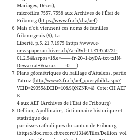
Mariages, Décès),
microfilm 7557, 7558 aux Archives de l’État de
Fribourg (
https://www.fr.ch/cha/aef
)
Mais d’où viennent ces noms de familles
fribourgeois (9), La
Liberté, p.5, 21.7.1975 (
https://www.e-
newspaperarchives.ch/?a=d&d=LLE19750721-
01.2.54&srpos=1&e=——-fr-20–1-byDA-txt-txIN-
Dewarrat+Voarax——-0—–
)
Plans géométriques du baillage d’Attalens, partie
Tatroz (
http://www2.fr.ch/aef_query/bild.aspx?
VEID=29355&DEID=10&SQNZNR=4
), Cote: CH AEF
E
4 aux AEF (Archives de l’Etat de Fribourg)
Dellion, Apollinaire, Dictionnaire historique et
statistique des
paroisses catholiques du canton de Fribourg
(
https://doc.rero.ch/record/13146/files/Dellion_vol