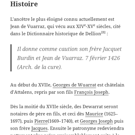
Histoire
L’ancêtre le plus éloigné connu actuellement est
e
e
Jean de Vuarraz, qui vécu aux XIV
-XV
siècles, cité
[8]
dans le Dictionnaire historique de Dellion
:
Il donne comme caution son frère Jacquet
Burdin et Jean de Vuarraz. 7 février 1426
(Arch. de la cure).
Au début du XVIIe,
Georges de Wuarrat
est châtelain
d’Attalens, repris par son fils
François Joseph
.
Dès la moitié du XVIIe siècle, des Dewarrat seront
notaires de père en fils, et ceci dès
Maurice
(1625–
1697), puis
Pierre
(1669–1740), et
Georges Joseph
puis
son frère
Jacques
. Ensuite le patronyme redeviendra