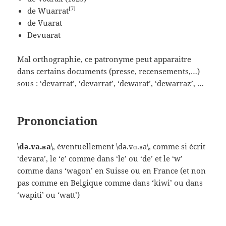
[7]
de Wuarrat
de Vuarat
Devuarat
Mal orthographie, ce patronyme peut apparaitre
dans certains documents (presse, recensements,…)
sous : ‘devarrat’, ‘devarrat’, ‘dewarat’, ‘dewarraz’, …
Prononciation
\də.va.ʁa\
, éventuellement \də.vɑ.ʁa\, comme si écrit
‘devara’, le ‘e’ comme dans ‘le’ ou ‘de’ et le ‘w’
comme dans ‘wagon’ en Suisse ou en France (et non
pas comme en Belgique comme dans ‘kiwi’ ou dans
‘wapiti’ ou ‘watt’)